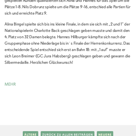
gespielten Runden qualifizierten sich Alina und Hannes für das Spiel um die
Plätze 1-8. Nils Dobrunz spielte um die Plätze 9-16, entschied alle Partien für
sich und erreichte Platz 9.
Alina Bingel spielte sich bis ins kleine Finale, in dem sie sich mit „2 und 1“ der
Nationalspielerin Charlotte Back geschlagen geben musste und damit den
4. Platz von 32 Damen belegte. Hannes Hillburger kämpfte sich nach der
Gruppenphase ohne Niederlage bis in´s Finale der Herrenkonkurrenz. Das
entscheidende Spiel entschied sich erst an Bahn 18: mit „1 auf“ musste er
sich Leon Breimer (GC Jura Habsberg) geschlagen geben und gewann die
Silbermedaille. Herzlichen Glückwunsch!
MEHR
ÄLTERE
ZURÜCK ZU ALLEN BEITRÄGEN
NEUERE