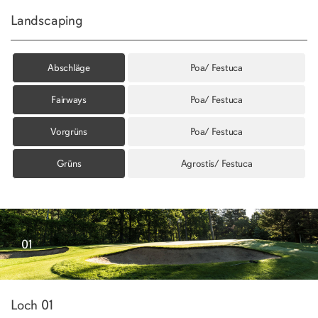
Landscaping
Abschläge
Poa/ Festuca
Fairways
Poa/ Festuca
Vorgrüns
Poa/ Festuca
Grüns
Agrostis/ Festuca
01
Loch 01