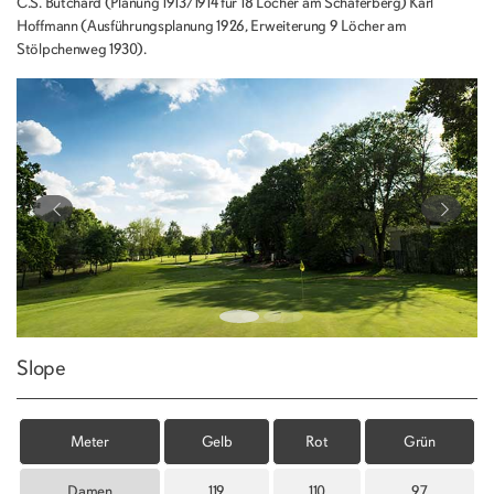
C.S. Butchard (Planung 1913/1914 für 18 Löcher am Schäferberg) Karl
Hoffmann (Ausführungsplanung 1926, Erweiterung 9 Löcher am
Stölpchenweg 1930).
Slope
Meter
Gelb
Rot
Grün
Damen
119
110
97