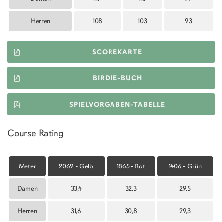
Herren
108
103
93
SCOREKARTE
BIRDIE-BUCH
SPIELVORGABEN-TABELLE
Course Rating
Meter
2069 - Gelb
1865 - Rot
1406 - Grün
Damen
33,4
32,3
29,5
Herren
31,6
30,8
29,3