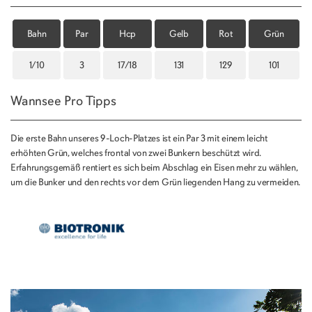
Bahn
Par
Hcp
Gelb
Rot
Grün
1/10
3
17/18
131
129
101
Wannsee Pro Tipps
Die erste Bahn unseres 9-Loch-Platzes ist ein Par 3 mit einem leicht
erhöhten Grün, welches frontal von zwei Bunkern beschützt wird.
Erfahrungsgemäß rentiert es sich beim Abschlag ein Eisen mehr zu wählen,
um die Bunker und den rechts vor dem Grün liegenden Hang zu vermeiden.