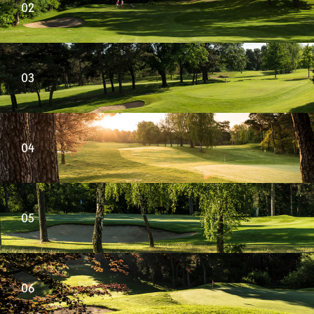
02
03
04
05
06