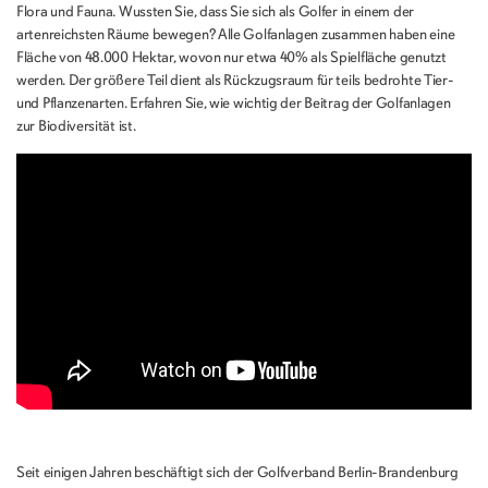
Flora und Fauna. Wussten Sie, dass Sie sich als Golfer in einem der
artenreichsten Räume bewegen? Alle Golfanlagen zusammen haben eine
Fläche von 48.000 Hektar, wovon nur etwa 40% als Spielfläche genutzt
werden. Der größere Teil dient als Rückzugsraum für teils bedrohte Tier-
und Pflanzenarten. Erfahren Sie, wie wichtig der Beitrag der Golfanlagen
zur Biodiversität ist.
Seit einigen Jahren beschäftigt sich der Golfverband Berlin-Brandenburg