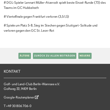
# DGL-Spieler Lennart Müller-Atzerodt spielt beste Einzel-Runde (73) des
Teams im GC Hubbelrath
# Viertelfinale gegen Frankfurt verloren (3,5:1,5)
# Spiele um Platz 5-8, Sieg im Stechen gegen Stuttgart-Solitude und
verloren gegen den GC St. Leon-Rot
ÄLTERE
ZURÜCK ZU ALLEN BEITRÄGEN
NEUERE
KONTAKT
Golf- und Land-Club Berlin-Wannsee e.V.
Golfweg 22, 14109 Berlin
Google-Routenplaner
T
+49 30 806 706-0