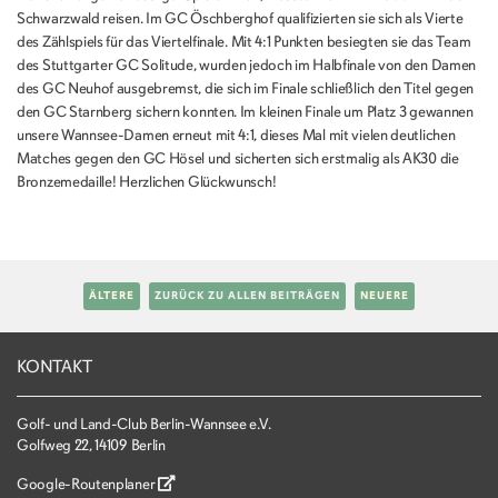
Schwarzwald reisen. Im GC Öschberghof qualifizierten sie sich als Vierte
des Zählspiels für das Viertelfinale. Mit 4:1 Punkten besiegten sie das Team
des Stuttgarter GC Solitude, wurden jedoch im Halbfinale von den Damen
des GC Neuhof ausgebremst, die sich im Finale schließlich den Titel gegen
den GC Starnberg sichern konnten. Im kleinen Finale um Platz 3 gewannen
unsere Wannsee-Damen erneut mit 4:1, dieses Mal mit vielen deutlichen
Matches gegen den GC Hösel und sicherten sich erstmalig als AK30 die
Bronzemedaille! Herzlichen Glückwunsch!
ÄLTERE
ZURÜCK ZU ALLEN BEITRÄGEN
NEUERE
KONTAKT
Golf- und Land-Club Berlin-Wannsee e.V.
Golfweg 22, 14109 Berlin
Google-Routenplaner