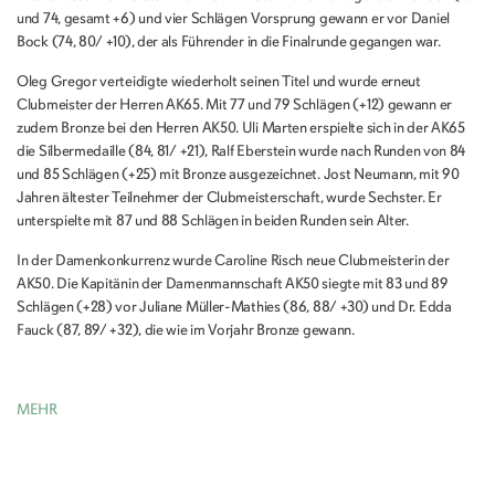
und 74, gesamt +6) und vier Schlägen Vorsprung gewann er vor Daniel
Bock (74, 80/ +10), der als Führender in die Finalrunde gegangen war.
Oleg Gregor verteidigte wiederholt seinen Titel und wurde erneut
Clubmeister der Herren AK65. Mit 77 und 79 Schlägen (+12) gewann er
zudem Bronze bei den Herren AK50. Uli Marten erspielte sich in der AK65
die Silbermedaille (84, 81/ +21), Ralf Eberstein wurde nach Runden von 84
und 85 Schlägen (+25) mit Bronze ausgezeichnet. Jost Neumann, mit 90
Jahren ältester Teilnehmer der Clubmeisterschaft, wurde Sechster. Er
unterspielte mit 87 und 88 Schlägen in beiden Runden sein Alter.
In der Damenkonkurrenz wurde Caroline Risch neue Clubmeisterin der
AK50. Die Kapitänin der Damenmannschaft AK50 siegte mit 83 und 89
Schlägen (+28) vor Juliane Müller-Mathies (86, 88/ +30) und Dr. Edda
Fauck (87, 89/ +32), die wie im Vorjahr Bronze gewann.
MEHR