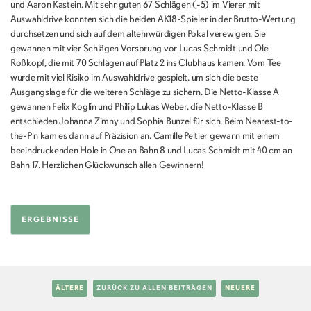
und Aaron Kastein. Mit sehr guten 67 Schlägen (-5) im Vierer mit
Auswahldrive konnten sich die beiden AK18-Spieler in der Brutto-Wertung
durchsetzen und sich auf dem altehrwürdigen Pokal verewigen. Sie
gewannen mit vier Schlägen Vorsprung vor Lucas Schmidt und Ole
Roßkopf, die mit 70 Schlägen auf Platz 2 ins Clubhaus kamen. Vom Tee
wurde mit viel Risiko im Auswahldrive gespielt, um sich die beste
Ausgangslage für die weiteren Schläge zu sichern. Die Netto-Klasse A
gewannen Felix Koglin und Philip Lukas Weber, die Netto-Klasse B
entschieden Johanna Zimny und Sophia Bunzel für sich. Beim Nearest-to-
the-Pin kam es dann auf Präzision an. Camille Peltier gewann mit einem
beeindruckenden Hole in One an Bahn 8 und Lucas Schmidt mit 40 cm an
Bahn 17. Herzlichen Glückwunsch allen Gewinnern!
ERGEBNISSE
ÄLTERE
ZURÜCK ZU ALLEN BEITRÄGEN
NEUERE