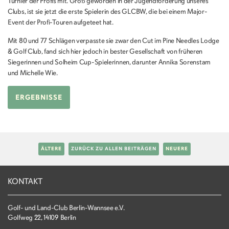
Turnier der Profis mit. Groß geworden in der Jugendförderung unseres
Clubs, ist sie jetzt die erste Spielerin des GLCBW, die bei einem Major-
Event der Profi-Touren aufgeteet hat.
Mit 80 und 77 Schlägen verpasste sie zwar den Cut im Pine Needles Lodge
& Golf Club, fand sich hier jedoch in bester Gesellschaft von früheren
Siegerinnen und Solheim Cup-Spielerinnen, darunter Annika Sorenstam
und Michelle Wie.
ERGEBNISSE
ÄLTERE
ZURÜCK ZU ALLEN BEITRÄGEN
NEUERE
KONTAKT
Golf- und Land-Club Berlin-Wannsee e.V.
Golfweg 22, 14109 Berlin