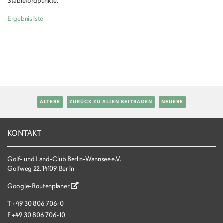
Stablefordpunkte.
Ergebnisliste
ÄLTERE
ZURÜCK ZU ALLEN BEITRÄGEN
NEUERE
KONTAKT
Golf- und Land-Club Berlin-Wannsee e.V.
Golfweg 22, 14109 Berlin
Google-Routenplaner
T
+49 30 806 706-0
F
+49 30 806 706-10