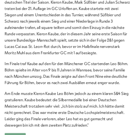
deutschen Titel der Saison. Kieron Kaube, Maik Süßbier und Julian Schwarz
traten bei der 21. Auflage im GC Urloffen an. Kaube startete mit zwei
Siegen und einem Unentschieden in das Turnier, während Süßbier und
Schwarz nach jeweils einem Sieg und einer Niederlage in Runde 3
aufeinander trafen, all square teilten und somit den Einzug in die nächste
Runde verpassten. Kieron Kaube, der in diesem Jahr seine erste Saison für
unsere Bundesliga-Mannschaft spielt, setzte sich in der Folge 2&1 gegen
Lucas Cai aus St. Leon-Rot durch, bevor er im Halbfinale nervenstark
Moritz Muhl aus dem Frankfurter GC mit 1 auf besiegte.
Im Finale traf Kaube auf den für den Münchener GC startenden Leo Böhm.
Böhm spielte im Alter von 9 bis 11 Jahren in Wannsee, bevor seine Familie
nach München umzog. Das Finale zeigte auf den Front Nine eine deutliche
Führung für Böhm, bevor es nach zwei Ausbällen erneut enger wurde.
Am Ende musste Kieron Kaube Leo Böhm jedoch zu einem klaren 5&4 Sieg
gratulieren. Kaube bedeutet die Silbermedaille bei einer Deutschen
Meisterschaft trotzdem sehr viel: „Ich bin stolz auf mich. Ich hätte damit
nicht gerechnet. Das war meine erste Deutsche Lochspielmeisterschaft.
Leider ging das Finale verloren, aber Leo hat es gut gemacht und
deswegen bin ich mit dem zweiten Platz zufrieden.“