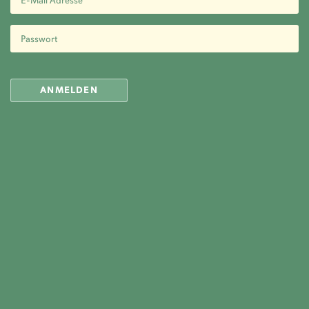
Jobs
Kontakt
Sponsoring
Datenschutz
Impressum
ANMELDEN
Copyright © 2025 Golf- und Land-Club Berlin-Wannsee e.V.
Alle Rechte vorbehalten.