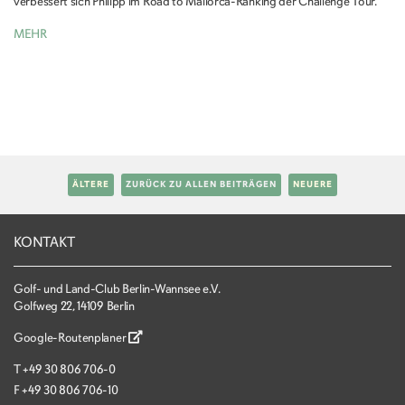
verbessert sich Philipp im Road to Mallorca-Ranking der Challenge Tour.
MEHR
ÄLTERE
ZURÜCK ZU ALLEN BEITRÄGEN
NEUERE
KONTAKT
Golf- und Land-Club Berlin-Wannsee e.V.
Golfweg 22, 14109 Berlin
Google-Routenplaner
T
+49 30 806 706-0
F
+49 30 806 706-10