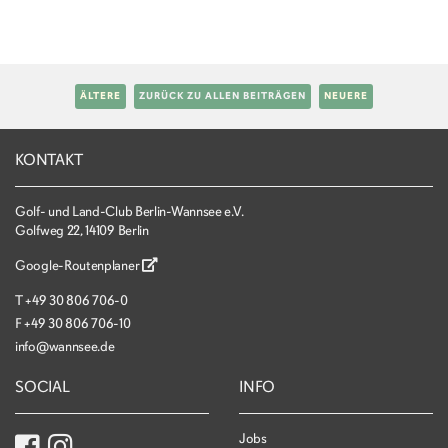
ÄLTERE
ZURÜCK ZU ALLEN BEITRÄGEN
NEUERE
KONTAKT
Golf- und Land-Club Berlin-Wannsee e.V.
Golfweg 22, 14109 Berlin
Google-Routenplaner
T
+49 30 806 706-0
F
+49 30 806 706-10
info@wannsee.de
SOCIAL
INFO
Jobs