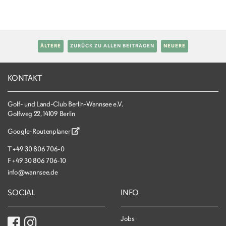
ÄLTERE
ZURÜCK ZU ALLEN BEITRÄGEN
NEUERE
KONTAKT
Golf- und Land-Club Berlin-Wannsee e.V.
Golfweg 22, 14109 Berlin
Google-Routenplaner
T
+49 30 806 706-0
F
+49 30 806 706-10
info@wannsee.de
SOCIAL
INFO
Jobs