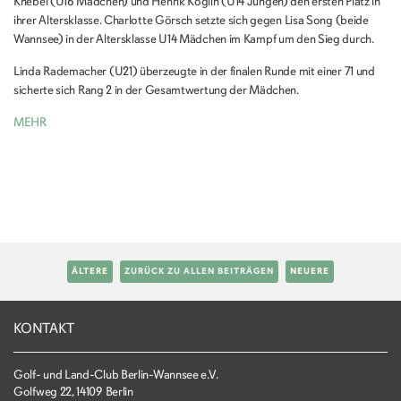
Knebel (U16 Mädchen) und Henrik Koglin (U14 Jungen) den ersten Platz in
ihrer Altersklasse. Charlotte Görsch setzte sich gegen Lisa Song (beide
Wannsee) in der Altersklasse U14 Mädchen im Kampf um den Sieg durch.
Linda Rademacher (U21) überzeugte in der finalen Runde mit einer 71 und
sicherte sich Rang 2 in der Gesamtwertung der Mädchen.
MEHR
ÄLTERE
ZURÜCK ZU ALLEN BEITRÄGEN
NEUERE
KONTAKT
Golf- und Land-Club Berlin-Wannsee e.V.
Golfweg 22, 14109 Berlin