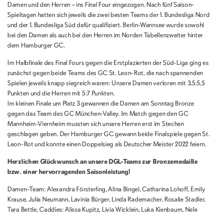
Damen und den Herren – ins Final Four eingezogen. Nach fünf Saison-
Spieltagen hatten sich jeweils die zwei besten Teams der 1. Bundesliga Nord
und der 1. Bundesliga Süd dafür qualifiziert. Berlin-Wannsee wurde sowohl
bei den Damen als auch bei den Herren im Norden Tabellenzweiter hinter
dem Hamburger GC.
Im Halbfinale des Final Fours gegen die Erstplazierten der Süd-Liga ging es
zunächst gegen beide Teams des GC St. Leon-Rot, die nach spannenden
Spielen jeweils knapp siegreich waren: Unsere Damen verloren mit 3,5:5,5
Punkten und die Herren mit 5:7 Punkten.
Im kleinen Finale um Platz 3 gewannen die Damen am Sonntag Bronze
gegen das Team des GC München-Valley. Im Match gegen den GC
Mannheim-Viernheim mussten sich unsere Herren erst im Stechen
geschlagen geben. Der Hamburger GC gewann beide Finalspiele gegen St.
Leon-Rot und konnte einen Doppelsieg als Deutscher Meister 2022 feiern.
Herzlichen Glückwunsch an unsere DGL-Teams zur Bronzemedaille
bzw. einer hervorragenden Saisonleistung!
Damen-Team: Alexandra Försterling, Alina Bingel, Catharina Lohoff, Emily
Krause, Julia Neumann, Lavinia Bürger, Linda Rademacher, Rosalie Stadler,
Tara Bettle, Caddies: Alissa Kupitz, Livia Wicklein, Luka Kienbaum, Nele