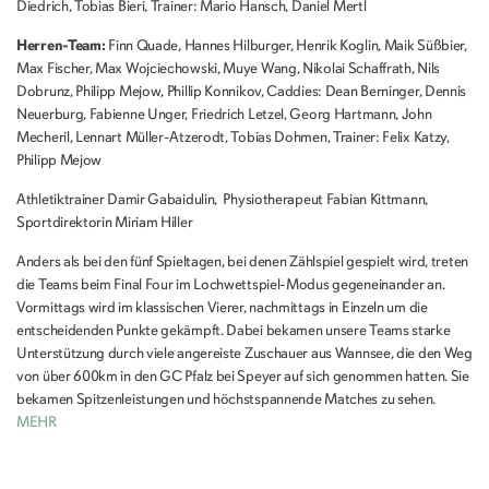
Diedrich, Tobias Bieri, Trainer: Mario Hansch, Daniel Mertl
Herren-Team:
Finn Quade, Hannes Hilburger, Henrik Koglin, Maik Süßbier,
Max Fischer, Max Wojciechowski, Muye Wang, Nikolai Schaffrath, Nils
Dobrunz, Philipp Mejow, Phillip Konnikov, Caddies: Dean Berninger, Dennis
Neuerburg, Fabienne Unger, Friedrich Letzel, Georg Hartmann, John
Mecheril, Lennart Müller-Atzerodt, Tobias Dohmen, Trainer: Felix Katzy,
Philipp Mejow
Athletiktrainer Damir Gabaidulin, Physiotherapeut Fabian Kittmann,
Sportdirektorin Miriam Hiller
Anders als bei den fünf Spieltagen, bei denen Zählspiel gespielt wird, treten
die Teams beim Final Four im Lochwettspiel-Modus gegeneinander an.
Vormittags wird im klassischen Vierer, nachmittags in Einzeln um die
entscheidenden Punkte gekämpft. Dabei bekamen unsere Teams starke
Unterstützung durch viele angereiste Zuschauer aus Wannsee, die den Weg
von über 600km in den GC Pfalz bei Speyer auf sich genommen hatten. Sie
bekamen Spitzenleistungen und höchstspannende Matches zu sehen.
MEHR