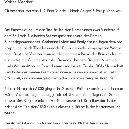
Wöhler-Moorhoff
Clubmeister Herren v.l.: 2. Finn Quade, 1. Noah Chiger, 3. Phillip Konnikov
Die Entscheidung um den Titel fiel bei den Damen nach zwei Runden auf
dem 36. Loch. Die beiden Stammspielerinnen aus der Damen-
Bundesligamannschaft, Catharina Lohoff und Emily Krause, lagen denkbar
knapp über beide Tage beieinander. Emily, die in der vergangenen Woche
noch Deutsche Vizemeisterin wurde, reichte ein Par an der 18 um sich zum
ersten Mal zur Clubmeisterin der Damen zu krönen! Die erst 16-jährige
Linda Wöhler-Moorhoff, seit diesem Jahr bereits Teil der DGL-Mannschaft,
kam hinter den beiden Teamkolleginnen auf einen starken dritten Platz
(75,73; +4) und gewann gleichzeitig die Jugendwertung der Mädchen.
Bei den Herren der AK30 ging es ins Stechen. Philipp Konnikov und Lennart
Müller-Atzerodt lagen schlaggleich bei -5 nach beiden Tagen, ein Stechen
musste den Sieger ermitteln. Am Ende setzte sich Konnikov durch, der
neben dem Titel der AK30 auch gleichzeitig Dritter in der Herrenwertung
wurde.
Herzlichen Glückwunsch allen Gewinnern und Platzierten zu ihren