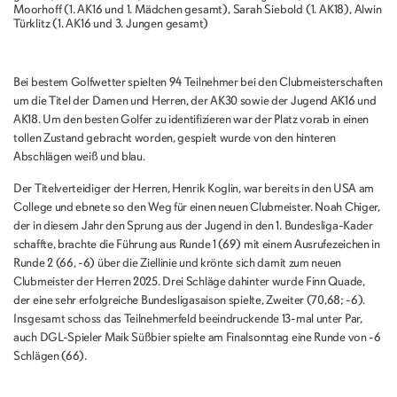
Moorhoff (1. AK16 und 1. Mädchen gesamt), Sarah Siebold (1. AK18), Alwin
Türklitz (1. AK16 und 3. Jungen gesamt)
Bei bestem Golfwetter spielten 94 Teilnehmer bei den Clubmeisterschaften
um die Titel der Damen und Herren, der AK30 sowie der Jugend AK16 und
AK18. Um den besten Golfer zu identifizieren war der Platz vorab in einen
tollen Zustand gebracht worden, gespielt wurde von den hinteren
Abschlägen weiß und blau.
Der Titelverteidiger der Herren, Henrik Koglin, war bereits in den USA am
College und ebnete so den Weg für einen neuen Clubmeister. Noah Chiger,
der in diesem Jahr den Sprung aus der Jugend in den 1. Bundesliga-Kader
schaffte, brachte die Führung aus Runde 1 (69) mit einem Ausrufezeichen in
Runde 2 (66, -6) über die Ziellinie und krönte sich damit zum neuen
Clubmeister der Herren 2025. Drei Schläge dahinter wurde Finn Quade,
der eine sehr erfolgreiche Bundesligasaison spielte, Zweiter (70,68; -6).
Insgesamt schoss das Teilnehmerfeld beeindruckende 13-mal unter Par,
auch DGL-Spieler Maik Süßbier spielte am Finalsonntag eine Runde von -6
Schlägen (66).