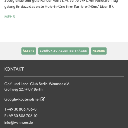
Sotogrande sehr gute Runden von 71, 74, 76, 76 (+9). Am vorletzten Tag
gelang ihr dazu das erste Hole-in-One ihrer Karriere (145m/ Eisen 8).
MEHR
ÄLTERE
ZURÜCK ZU ALLEN BEITRÄGEN
NEUERE
KONTAKT
Golf- und Land-Club Berlin-Wannsee e.V.
Golfweg 22, 14109 Berlin
Google-Routenplaner
T
+49 30 806 706-0
F
+49 30 806 706-10
info@wannsee.de