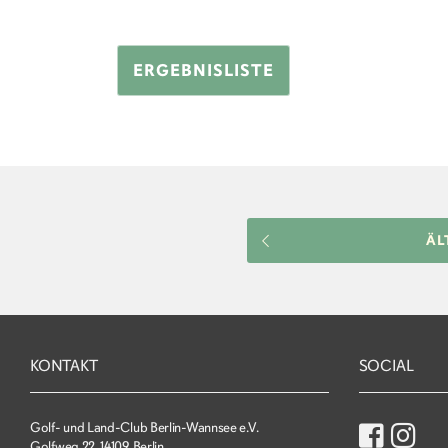
ERGEBNISLISTE
ÄL
KONTAKT
SOCIAL
Golf- und Land-Club Berlin-Wannsee e.V.
Golfweg 22, 14109 Berlin