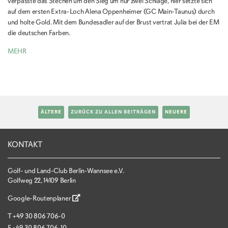
verpasste das Stechen um den Sieg um nur zwei Schläge, hier setzte sich
auf dem ersten Extra-Loch Alena Oppenheimer (GC Main-Taunus) durch
und holte Gold. Mit dem Bundesadler auf der Brust vertrat Julia bei der EM
die deutschen Farben.
MEHR
ÄLTERE
ZURÜCK ZU ALLEN BEITRÄGEN
NEUERE
KONTAKT
Golf- und Land-Club Berlin-Wannsee e.V.
Golfweg 22, 14109 Berlin
Google-Routenplaner
T
+49 30 806 706-0
F
+49 30 806 706-10