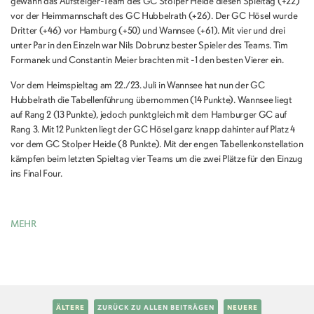
gewann das Aufsteiger-Team des GC Stolper Heide diesen Spieltag (+22)
vor der Heimmannschaft des GC Hubbelrath (+26). Der GC Hösel wurde
Dritter (+46) vor Hamburg (+50) und Wannsee (+61). Mit vier und drei
unter Par in den Einzeln war Nils Dobrunz bester Spieler des Teams. Tim
Formanek und Constantin Meier brachten mit -1 den besten Vierer ein.
Vor dem Heimspieltag am 22./23. Juli in Wannsee hat nun der GC
Hubbelrath die Tabellenführung übernommen (14 Punkte). Wannsee liegt
auf Rang 2 (13 Punkte), jedoch punktgleich mit dem Hamburger GC auf
Rang 3. Mit 12 Punkten liegt der GC Hösel ganz knapp dahinter auf Platz 4
vor dem GC Stolper Heide (8 Punkte). Mit der engen Tabellenkonstellation
kämpfen beim letzten Spieltag vier Teams um die zwei Plätze für den Einzug
ins Final Four.
MEHR
ÄLTERE
ZURÜCK ZU ALLEN BEITRÄGEN
NEUERE