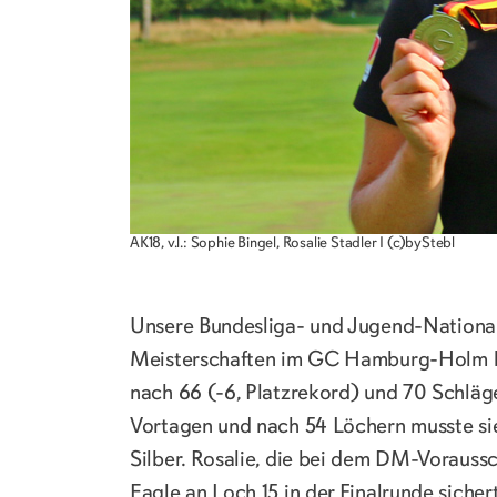
AK18, v.l.: Sophie Bingel, Rosalie Stadler I (c)byStebl
Unsere Bundesliga- und Jugend-National
Meisterschaften im GC Hamburg-Holm bei
nach 66 (-6, Platzrekord) und 70 Schläge
Vortagen und nach 54 Löchern musste si
Silber. Rosalie, die bei dem DM-Voraussc
Eagle an Loch 15 in der Finalrunde sich