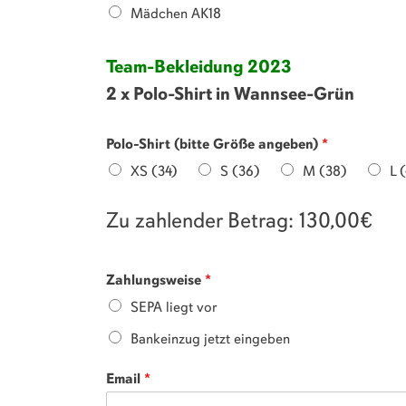
Mädchen AK18
Team-Bekleidung 2023
2 x Polo-Shirt in Wannsee-Grün
Polo-Shirt (bitte Größe angeben)
*
XS (34)
S (36)
M (38)
L 
Zu zahlender Betrag: 130,00€
Zahlungsweise
*
SEPA liegt vor
Bankeinzug jetzt eingeben
Email
*