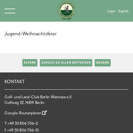
Login
English
Jugend-Weihnachtsfeier
ÄLTERE
ZURÜCK ZU ALLEN BEITRÄGEN
NEUERE
KONTAKT
Golf- und Land-Club Berlin-Wannsee e.V.
Golfweg 22, 14109 Berlin
Google-Routenplaner
T
+49 30 806 706-0
F
+49 30 806 706-10